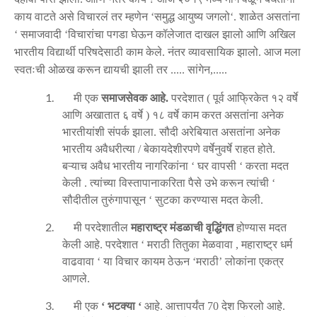
काय
वाटते
असे
विचारलं
तर
म्हणेन
समुद्ध
आयुष्य
जगलो
शाळेत
असतांना
‘
‘.
समाजवादी
विचारांचा
पगडा
घेऊन
कॉलेजात
दाखल
झालो
आणि
अखिल
‘
‘
भारतीय
विद्यार्थी
परिषदेसाठी
काम
केले
नंतर
व्यावसायिक
झालो
आज
मला
.
.
स्वतःची
ओळख
करून
द्यायची
झाली
तर
सांगेन
.....
,.....
1.
मी
एक
समाजसेवक
आहे
परदेशात
पूर्व
आफ्रिकेत
१२
वर्षे
.
(
आणि
अखातात
६
वर्षे
१८
वर्षे
काम
करत
असतांना
अनेक
)
भारतीयांशी
संपर्क
झाला
सौदी
अरेबियात
असतांना
अनेक
.
भारतीय
अवैधरीत्या
बेकायदेशीरपणे
वर्षेनुवर्षे
राहत
होते
/
.
बऱ्याच
अवैध
भारतीय
नागरिकांना
घर
वापसी
करता
मदत
‘
‘
केली
त्यांच्या
विस्तापानाकरिता
पैसे
उभे
करून
त्यांची
.
‘
सौदीतील
तुरुंगापासून
सुटका
करण्यास
मदत
केली
‘
.
2.
मी
परदेशातील
महाराष्ट्र
मंडळाची
वृद्धिंगत
होण्यास
मदत
केली
आहे
परदेशात
मराठी
तितुका
मेळवावा
महाराष्ट्र
धर्म
.
‘
,
वाढवावा
या
विचार
कायम
ठेऊन
मराठी
लोकांना
एकत्र
‘
‘
’
आणले
.
3.
मी
एक
भटक्या
आहे
आत्तापर्यंत
देश
फिरलो
आहे
‘
‘
.
70
.