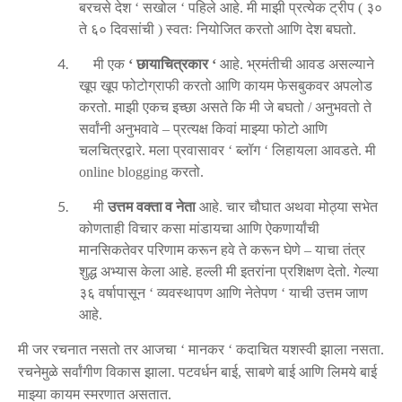
बरचसे
देश
सखोल
पहिले
आहे
मी
माझी
प्रत्येक
ट्रीप
३०
‘
‘
.
(
ते
६०
दिवसांची
स्वतः
नियोजित
करतो
आणि
देश
बघतो
)
.
4.
मी
एक
छायाचित्रकार
आहे
भ्रमंतीची
आवड
असल्याने
‘
‘
.
खूप
खूप
फोटोग्राफी
करतो
आणि
कायम
फेसबुकवर
अपलोड
करतो
माझी
एकच
इच्छा
असते
कि
मी
जे
बघतो
अनुभवतो
ते
.
/
सर्वांनी
अनुभवावे
प्रत्यक्ष
किवां
माझ्या
फोटो
आणि
–
चलचित्रद्वारे
मला
प्रवासावर
ब्लॉग
लिहायला
आवडते
मी
.
‘
‘
.
करतो
online blogging
.
5.
मी
उत्तम
वक्ता व
नेता
आहे
चार
चौघात
अथवा
मोठ्या
सभेत
.
कोणताही
विचार
कसा
मांडायचा
आणि
ऐकणार्यांची
मानसिकतेवर
परिणाम
करून
हवे
ते
करून
घेणे
याचा
तंत्र
–
शुद्ध
अभ्यास
केला
आहे
हल्ली
मी
इतरांना
प्रशिक्षण
देतो
गेल्या
.
.
३६
वर्षापासून
व्यवस्थापण
आणि
नेतेपण
याची
उत्तम
जाण
‘
‘
आहे
.
मी
जर
रचनात
नसतो
तर
आजचा
मानकर
कदाचित
यशस्वी
झाला
नसता
‘
‘
.
रचनेमुळे
सर्वांगीण
विकास
झाला
पटवर्धन
बाई
साबणे
बाई
आणि
लिमये
बाई
.
,
माझ्या
कायम
स्मरणात
असतात
.