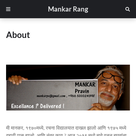
Mankar Rang
About
मी
मानकर
१९७०मध्ये
रचना
विद्यालयात
दाखल
झालो
आणि
१९७५
मध्ये
,
,
दहावी
पास
झालो
आणि
नंतर
काय
आज
२०१९
मध्ये
मागे
वळून
बघतांना
.
?