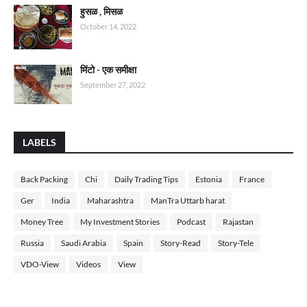
हुसळ , मिसळ
October 14, 2022
मिंटो - एक समीक्षा
September 27, 2022
LABELS
Back Packing
Chi
Daily Trading Tips
Estonia
France
Ger
India
Maharashtra
ManTra Uttarb harat
Money Tree
My Investment Stories
Podcast
Rajastan
Russia
Saudi Arabia
Spain
Story-Read
Story-Tele
VDO-View
Videos
View