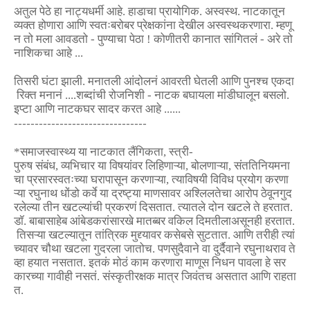
अतुल
पेठे
हा
नाट्यधर्मी
आहे
.
हाडाचा
प्रायोगिक
.
अस्वस्थ
.
नाटकातून
व्यक्त
होणारा
आणि
स्वतःबरोबर
प्रेक्षकांना
देखील
अस्वस्थ
करणारा
.
म्हणू
न
तो
मला
आवडतो
-
पुण्याचा
पेठा
!
कोणीतरी
कानात
सांगितलं
-
अरे
तो
नाशिकचा
आहे
...
तिसरी
घंटा
झाली
.
मनातली
आंदोलनं
आवरती
घेतली
आणि
पुनश्च
एकदा
रिक्त
मनानं
....
शब्दांची
रोजनिशी
-
नाटक
बघायला
मांडी
घालून
बसलो
.
इप्टा
आणि
नाटकघर
सादर
करत
आहे
......
--------------------------------
*
समाजस्वास्थ्य
या
नाटकात
लैंगिकता
,
स्त्री
-
पुरुष
संबंध
,
व्यभिचार
या
विषयांवर
लिहिणाऱ्या
,
बोलणाऱ्या
,
संततिनियमना
चा
प्रसार
स्वतःच्या
घरापासून
करणाऱ्या
,
त्याविषयी
विविध
प्रयोग
करणा
ऱ्या
रघुनाथ
धोंडो
कर्वे
या
द्रष्ट्या
माणसावर
अश्लिलतेचा
आरोप
ठेवून
गुद
रलेल्या
तीन
खटल्यांची
प्रकरणं
दिसतात
.
त्यातले
दोन
खटले
ते
हरतात
.
डॉ
.
बाबासाहेब
आंबेडकरांसारखे
मातब्बर
वकिल
दिमतीला
असूनही
हरतात
.
तिसऱ्या
खटल्यातून
तांत्रिक
मुद्द्यावर
कसेबसे
सुटतात
.
आणि
तरीही
त्यां
च्यावर
चौथा
खटला
गुदरला
जातोच
.
पण
सुदैवाने
वा
दुर्दैवाने
रघुनाथराव
ते
व्हा
हयात
नसतात
.
इतकं
मोठं
काम
करणारा
माणूस
निधन
पावला
हे
सर
कारच्या
गावीही
नसतं
.
संस्कृतीरक्षक
मात्र
जिवंतच
असतात
आणि
राहता
त
.