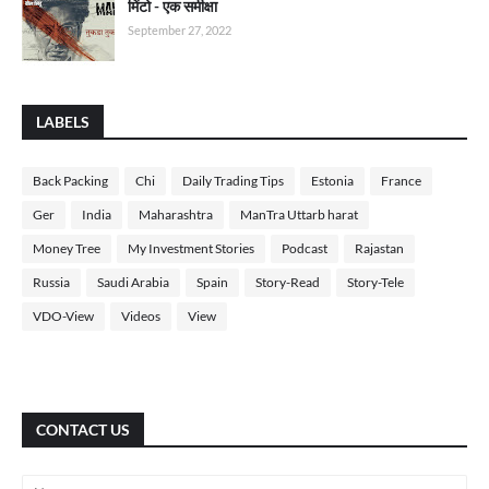
मिंटो - एक समीक्षा
September 27, 2022
LABELS
Back Packing
Chi
Daily Trading Tips
Estonia
France
Ger
India
Maharashtra
ManTra Uttarb harat
Money Tree
My Investment Stories
Podcast
Rajastan
Russia
Saudi Arabia
Spain
Story-Read
Story-Tele
VDO-View
Videos
View
CONTACT US