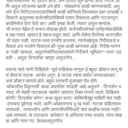
'
समाजस्वास्थ्य
'
चा
प्रयोग
होता
.
अन
प्रयोग
सुरु
होण्या
आधी
गिरीश
आ
णि
अतुल
स्टेजच्या
खाली
उभे
होते
-
प्रेक्षकांना
काही
सांगण्यासाठी
.
अतु
लने
दोन
मिनिटात
नाटकाविषयी
काही
सांगितले
तितक्यात
एका
उत्साही
र
सिकाने
अतुलच्या
सर्जनशीलतेविषयी
प्रश्न
विचारला
आणि
नाटकातून
काही
मेसेज
देता
येतो
का
?
अशी
पृच्छा
केली
.
त्यावर
अतुल
म्हणाला
,
'
मी
मनात
येईल
ते
करून
मोकळा
होतो
.
सर्जनशीलतेच्या
प्रक्रियेकडे
विशे
ष
लक्ष
नसतं
.
खरंतर
हे
सहज
घडून
जातं
.
आणि
मेसेज
वैगरेंच्या
भानगडीत
मी
पडत
नाही
.
नाटक
मस्त
एन्जॉय
करायचं
.
त्याने
सहेतुक
गिरीशकडे
ब
घितलं
अन
नजरेने
विचारलं
की
'
तुला
काही
सांगायचं
आहे
'.
गिरीश
मानेनं
च
'
नाही
'
म्हणाला
.
अतुलने
सांगितल्याप्रमाणे
गिरीशने
'
भूमिका
'*
मस्त
'
उठ
वली
' -
अतुल
'
दिग्दर्शक
'
म्हणून
अतुलनीय
..
मकरंद
साठे
यांनी
लिहिलेले
‘
सूर्य
पाहिलेला
माणूस
'
हे
बहुदा
डॉक्टर
लागू
यां
चं
शेवटचं
नाटक
.
अत्यंत
उतुंग
.
हे
नाटक
त्यांचं
सर्वात
जास्त
आवडतं
-
असं
डॉक्टर
म्हणाले
होते
.
बहुदा
मतकरी
मुलाखत
घेत
होते
.
'
चौकातील
विद्वानाची
'
कथा
अप्रतिम
'
मांडली
'
आहे
अतुलने
-
दिग्दर्शन
भ
न्नाट
.
मी
नेहमी
नाटकाला
'
सामोरं
'
जातांना
रिक्त
मनाने
जातो
.
लिहिलंय
कोणी
?
दिग्दर्शक
कोण
?
कथा
सूत्र
काय
?
याविषयी
खूप
माहिती
घेत
नाही
.
उगाचच
पूर्वग्रह
नको
.
आणि
अपेक्षाभंगाचं
दुःख
नको
.
नाटक
पाहिल्यावर
भारावलो
-
तत्कालीन
आणि
आत्ताची
परिस्थिती
यात
काहीच
फरक
नाही
?
असं
जाणवलं
.
या
नाटकात
'
डारेक्टर
'
चं
अस्तित्व
गच्च
भरलंय
.
नंतर
लेख
क
आणि
नंतर
नट
.
केवळ
अतुलनीय
.