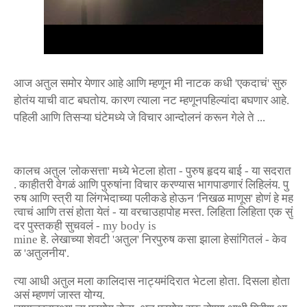
आज
अतुल
समोर
येणार
आहे
आणि
म्हणून
मी
नाटक
कधी
'
एकदाचं
'
सुरु
होतंय
याची
वाट
बघतोय
.
कारण
त्याला
नट
म्हणून
पहिल्यांदा
बघणार
आहे
.
पहिली
आणि
तिसऱ्या
घंटेमध्ये
जे
विचार
आन्दोलनं
करून
गेले
ते
...
कालच
अतुल
'
लोकसत्ता
'
मध्ये
भेटला
होता
-
पुरुष
हृदय
बाई
-
या
सदरात
.
काहीतरी
वेगळं
आणि
पुरुषांना
विचार
करण्यास
भाग
पाडणारं
लिहिलंय
.
पु
रुष
आणि
स्त्री
या
लिंगभेदाच्या
पलीकडे
होऊन
'
निखळ
माणूस
'
होणं
हे
मह
त्वाचं
आणि
तसं
होता
येतं
-
या
वरचा
उहापोह
मस्त
.
लिहिता
लिहिता
एक
सुं
दर
पुस्तकही
सुचवलं
- my body is
mine
हे
.
लेखाच्या
शेवटी
'
अतुल
'
निरपुरुष
कसा
झाला
हे
सांगितलं
-
केव
ळ
'
अतुलनीय
'.
त्या
आधी
अतुल
मला
कालिदास
नाट्यमंदिरात
भेटला
होता
.
दिसला
होता
असं
म्हणणं
जास्त
योग्य
.