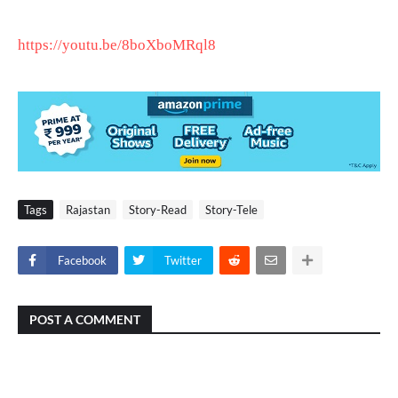
https://youtu.be/8boXboMRql8
Tags
Rajastan
Story-Read
Story-Tele
Facebook
Twitter
POST A COMMENT