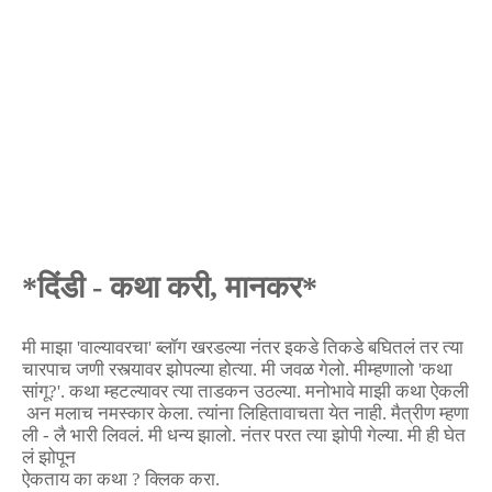
*
दिंडी
-
कथा
करी
,
मानकर
*
मी
माझा
'
वाल्यावरचा
'
ब्लॉग
खरडल्या
नंतर
इकडे
तिकडे
बघितलं
तर
त्या
चारपाच
जणी
रस्त्यावर
झोपल्या
होत्या
.
मी
जवळ
गेलो
.
मी
म्हणालो
'
कथा
सांगू
?'.
कथा
म्हटल्यावर
त्या
ताडकन
उठल्या
.
मनोभावे
माझी
कथा
ऐकली
अन
मलाच
नमस्कार
केला
.
त्यांना
लिहिता
वाचता
येत
नाही
.
मैत्रीण
म्हणा
ली
-
लै
भारी
लिवलं
.
मी
धन्य
झालो
.
नंतर
परत
त्या
झोपी
गेल्या
.
मी
ही
घेत
लं
झोपून
ऐकताय
का
कथा
?
क्लिक
करा
.