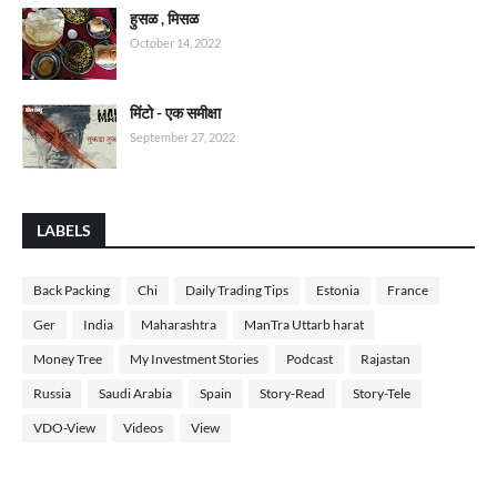
हुसळ , मिसळ
October 14, 2022
मिंटो - एक समीक्षा
September 27, 2022
LABELS
Back Packing
Chi
Daily Trading Tips
Estonia
France
Ger
India
Maharashtra
ManTra Uttarb harat
Money Tree
My Investment Stories
Podcast
Rajastan
Russia
Saudi Arabia
Spain
Story-Read
Story-Tele
VDO-View
Videos
View